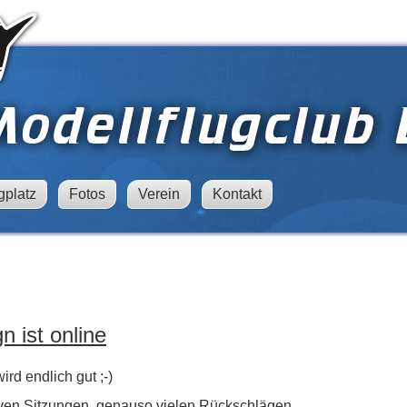
gplatz
Fotos
Verein
Kontakt
 ist online
rd endlich gut ;-)
ven Sitzungen, genauso vielen Rückschlägen,...