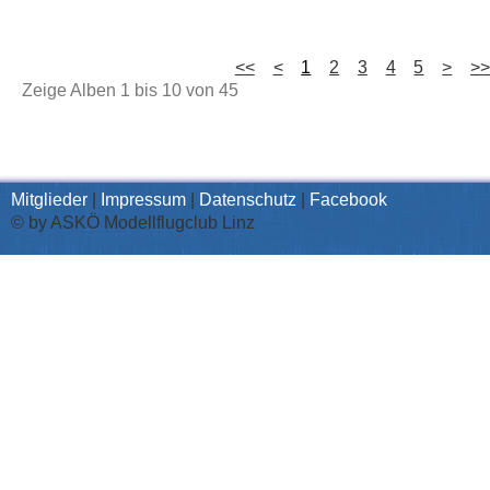
<<
<
1
2
3
4
5
>
>
Zeige Alben
1
bis
10
von
45
Mitglieder
|
Impressum
|
Datenschutz
|
Facebook
© by ASKÖ Modellflugclub Linz