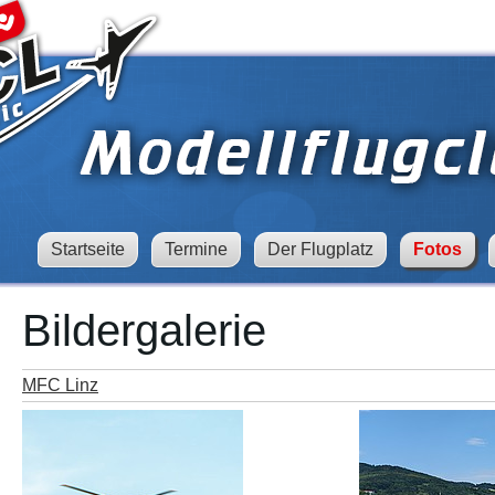
Startseite
Termine
Der Flugplatz
Fotos
Bildergalerie
MFC Linz