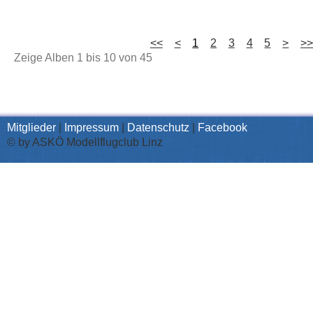
<<
<
1
2
3
4
5
>
>
Zeige Alben
1
bis
10
von
45
Mitglieder
|
Impressum
|
Datenschutz
|
Facebook
© by ASKÖ Modellflugclub Linz