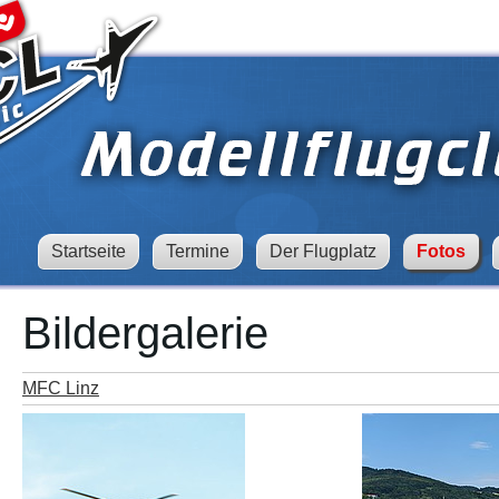
Startseite
Termine
Der Flugplatz
Fotos
Bildergalerie
MFC Linz