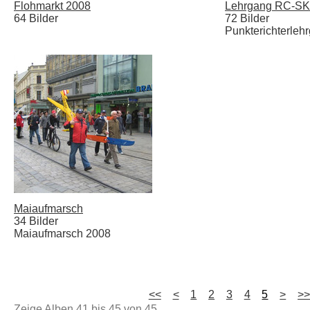
Flohmarkt 2008
Lehrgang RC-SK
64 Bilder
72 Bilder
Punkterichterle
Maiaufmarsch
34 Bilder
Maiaufmarsch 2008
<<
<
1
2
3
4
5
>
>
Zeige Alben
41
bis
45
von
45