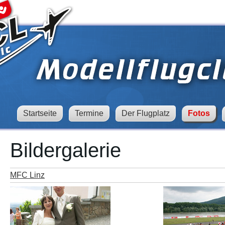
Startseite
Termine
Der Flugplatz
Fotos
Bildergalerie
MFC Linz