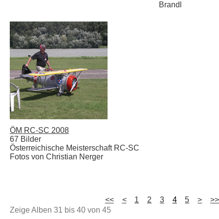
Brandl
ÖM RC-SC 2008
67 Bilder
Österreichische Meisterschaft RC-SC
Fotos von Christian Nerger
<<
<
1
2
3
4
5
>
>
Zeige Alben
31
bis
40
von
45