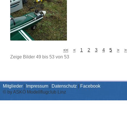
<<
<
1
2
3
4
5
>
>
Zeige Bilder
49
bis
53
von
53
Mitglieder
|
Impressum
|
Datenschutz
|
Facebook
© by ASKÖ Modellflugclub Linz