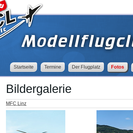
Startseite
Termine
Der Flugplatz
Fotos
Bildergalerie
MFC Linz