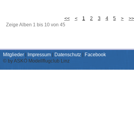
<<
<
1
2
3
4
5
>
>
Zeige Alben
1
bis
10
von
45
Mitglieder
|
Impressum
|
Datenschutz
|
Facebook
© by ASKÖ Modellflugclub Linz