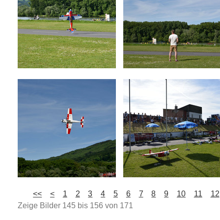
<<
<
1
2
3
4
5
6
7
8
9
10
11
12
Zeige Bilder
145
bis
156
von
171