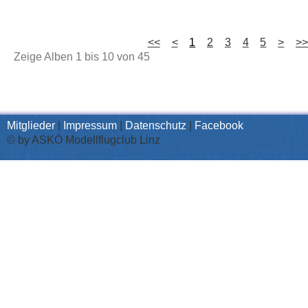
<<
<
1
2
3
4
5
>
>
Zeige Alben
1
bis
10
von
45
Mitglieder
|
Impressum
|
Datenschutz
|
Facebook
© by ASKÖ Modellflugclub Linz