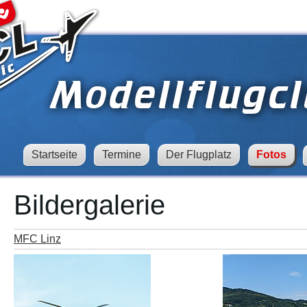
Startseite
Termine
Der Flugplatz
Fotos
Bildergalerie
MFC Linz