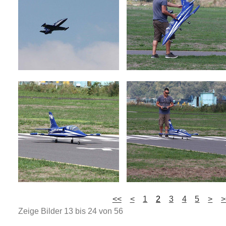
<<
<
1
2
3
4
5
>
>
Zeige Bilder
13
bis
24
von
56