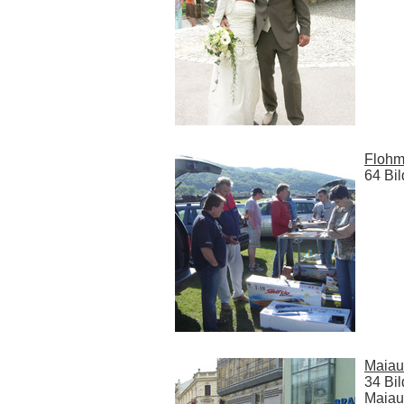
Flohm
64 Bil
Maiau
34 Bil
Maiau