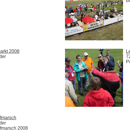
B
arkt 2008
L
der
7
P
fmarsch
der
fmarsch 2008