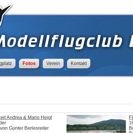
gplatz
Fotos
Verein
Kontakt
eit Andrea & Mario Heigl
F
der
1
von Günter Berlesreiter
B