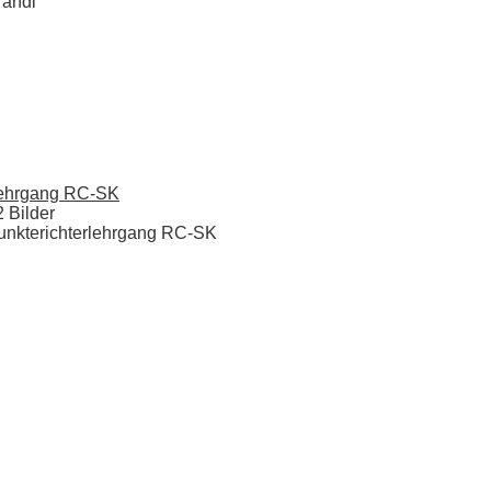
randl
ehrgang RC-SK
2 Bilder
unkterichterlehrgang RC-SK